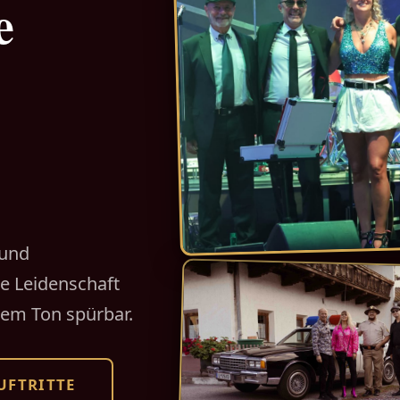
e
 und
re Leidenschaft
dem Ton spürbar.
UFTRITTE