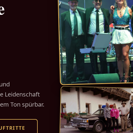
e
 und
re Leidenschaft
dem Ton spürbar.
UFTRITTE