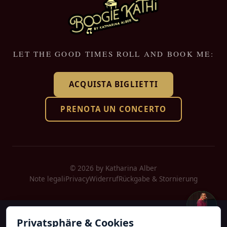
LET THE GOOD TIMES ROLL AND BOOK ME:
ACQUISTA BIGLIETTI
PRENOTA UN CONCERTO
© 2026 by Katharina Alber
Note legali
Privacy
Widerruf
Rückgabe & Stornierung
Diese Website ist durch reCAPTCHA geschützt. Es gelten die
Privatsphäre & Cookies
Datenschutzbestimmungen
und
Nutzungsbedingungen
von Google.