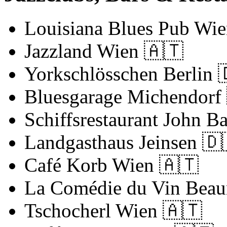
Louisiana Blues Pub Wi
Jazzland Wien
🇦🇹
Yorkschlösschen Berlin
Bluesgarage Michendorf
Schiffsrestaurant John B
Landgasthaus Jeinsen
🇩
Café Korb Wien
🇦🇹
La Comédie du Vin Bea
Tschocherl Wien
🇦🇹