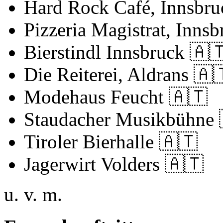
Hard Rock Café, Innsbr
Pizzeria Magistrat, Inns
Bierstindl Innsbruck
🇦
Die Reiterei, Aldrans
🇦
Modehaus Feucht
🇦🇹
Staudacher Musikbühne
Tiroler Bierhalle
🇦🇹
Jagerwirt Volders
🇦🇹
u. v. m.