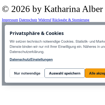
© 2026 by Katharina Alber
Impressum
Datenschutz
Widerruf
Rückgabe & Stornierung
Diese Website ist durch r
Privatsphäre & Cookies
Datenschutzbestimmungen
u
Wir setzen technisch notwendige Cookies. Statistik- und Marke
Dienste binden wir nur mit Ihrer Einwilligung ein. Näheres in u
Datenschutzerklärung.
Datenschutz
Einstellungen
Nur notwendige
Auswahl speichern
Alle akze