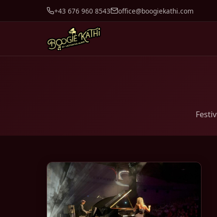
+43 676 960 8543
office@boogiekathi.com
Festi