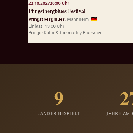
22.10.2027
20:00 Uhr
Pfingstbergblues Festival
Pfingstbergblues
, Mannheim
🇩🇪
Einlass: 19:00 Uhr
Boogie Kathi & the muddy Bluesmen
9
2
LÄNDER BESPIELT
JAHRE AM 