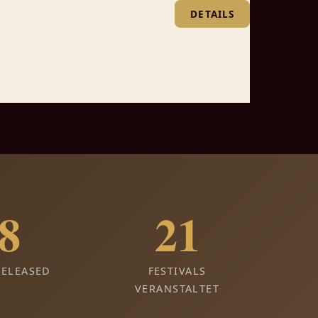
DETAILS
8
21
RELEASED
FESTIVALS
VERANSTALTET