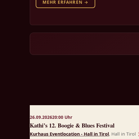
MEHR ERFAHREN →
26.09.2026
20:00 Uhr
Kathi’s 12. Boogie & Blues Festival
Kurhaus Eventlocation - Hall in Tirol
, Hall in Tirol