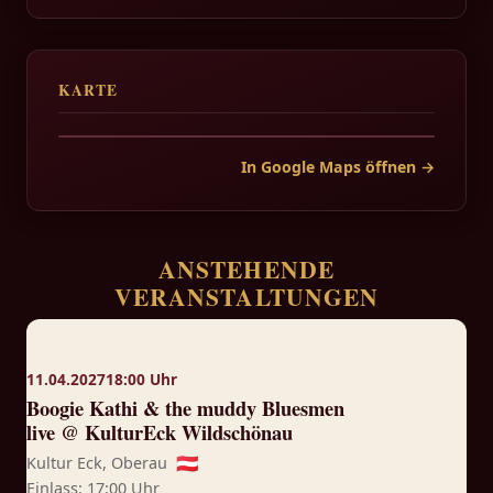
KARTE
In Google Maps öffnen →
ANSTEHENDE
VERANSTALTUNGEN
11.04.2027
18:00 Uhr
Boogie Kathi & the muddy Bluesmen
live @ KulturEck Wildschönau
Kultur Eck, Oberau
🇦🇹
Einlass: 17:00 Uhr