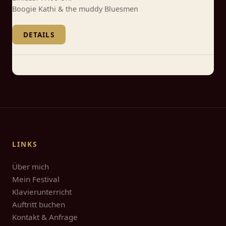
Boogie Kathi & the muddy Bluesmen
DETAILS
LINKS
Über mich
Mein Festival
Klavierunterricht
Auftritt buchen
Kontakt & Anfrage