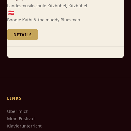
Landesmusikschule Kitzbühel, Kitzbühel
🇦🇹
Boogie Kathi & the muddy Bluesmen
DETAILS
LINKS
Über mich
Mein Festival
Klavierunterricht