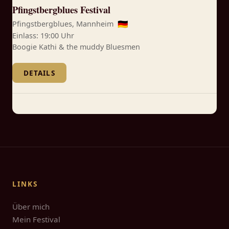
Pfingstbergblues Festival
Pfingstbergblues, Mannheim
🇩🇪
Einlass: 19:00 Uhr
Boogie Kathi & the muddy Bluesmen
DETAILS
LINKS
Über mich
Mein Festival