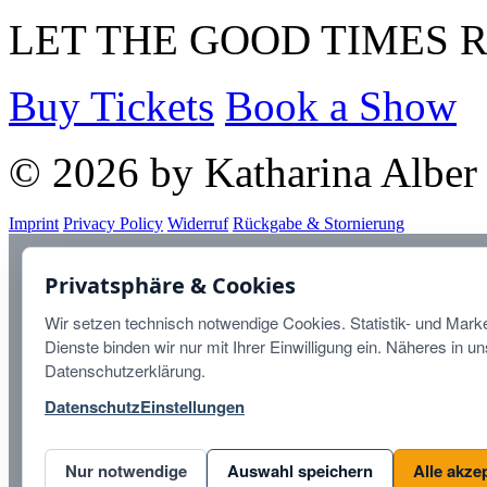
LET THE GOOD TIMES 
Buy Tickets
Book a Show
© 2026 by Katharina Alber
Imprint
Privacy Policy
Widerruf
Rückgabe & Stornierung
Diese Website ist durch r
Privatsphäre & Cookies
Datenschutzbestimmungen
u
Wir setzen technisch notwendige Cookies. Statistik- und Marke
Dienste binden wir nur mit Ihrer Einwilligung ein. Näheres in u
Datenschutzerklärung.
Datenschutz
Einstellungen
Nur notwendige
Auswahl speichern
Alle akze