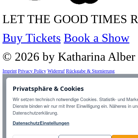
LET THE GOOD TIMES 
Buy Tickets
Book a Show
© 2026 by Katharina Alber
Imprint
Privacy Policy
Widerruf
Rückgabe & Stornierung
Diese Website ist durch r
Privatsphäre & Cookies
Datenschutzbestimmungen
u
Wir setzen technisch notwendige Cookies. Statistik- und Marke
Dienste binden wir nur mit Ihrer Einwilligung ein. Näheres in u
Datenschutzerklärung.
Datenschutz
Einstellungen