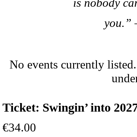
is nobody ca
you.” 
No events currently listed
unde
Ticket: Swingin’ into 202
€34.00