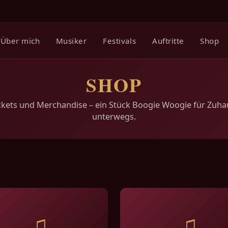
Über mich
Musiker
Festivals
Auftritte
Shop
SHOP
ckets und Merchandise – ein Stück Boogie Woogie für Zuh
unterwegs.
♫
♫