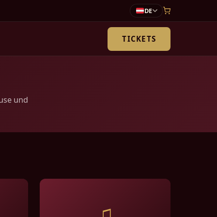
DE
TICKETS
ause und
♫