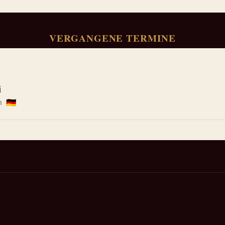
VERGANGENE TERMINE
i
en
🇩🇪