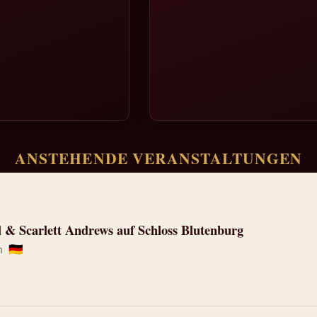
ANSTEHENDE VERANSTALTUNGEN
l & Scarlett Andrews auf Schloss Blutenburg
en
🇩🇪