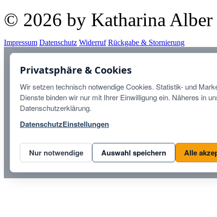
© 2026 by Katharina Alber
Impressum
Datenschutz
Widerruf
Rückgabe & Stornierung
Diese Website ist durch r
Privatsphäre & Cookies
Datenschutzbestimmungen
u
Wir setzen technisch notwendige Cookies. Statistik- und Marke
Dienste binden wir nur mit Ihrer Einwilligung ein. Näheres in u
Datenschutzerklärung.
Datenschutz
Einstellungen
Nur notwendige
Auswahl speichern
Alle akze