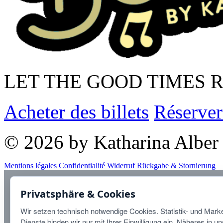
LET THE GOOD TIMES 
Acheter des billets
Réserver
© 2026 by Katharina Alber
Mentions légales
Confidentialité
Widerruf
Rückgabe & Stornierung
Diese Website ist durch r
Privatsphäre & Cookies
Datenschutzbestimmungen
u
Wir setzen technisch notwendige Cookies. Statistik- und Marke
Dienste binden wir nur mit Ihrer Einwilligung ein. Näheres in u