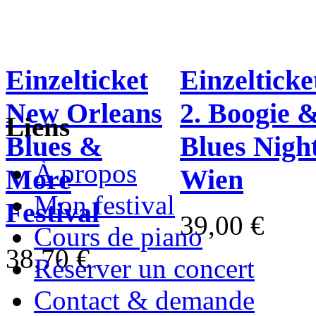
Einzelticket
Einzelticke
New Orleans
2. Boogie 
Liens
Blues &
Blues Nigh
À propos
More
Wien
Mon festival
Festival
39,00 €
Cours de piano
38,70 €
Réserver un concert
Contact & demande