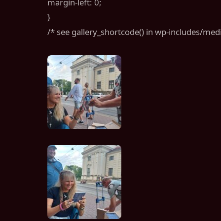
margin-left: 0;
}
/* see gallery_shortcode() in wp-includes/med