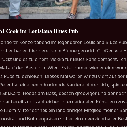
Al Cook im Louisiana Blues Pub
esonderer Konzertabend im legendären Louisiana Blues Pub 
nstler haben hier bereits die Bühne gerockt. Größen wie Ha
ückt und es zu einem Mekka für Blues-Fans gemacht. Ich s
s Mal auf den Besuch in Wien. Es ist immer wieder eine w
es Pubs zu genießen. Dieses Mal waren wir zu viert auf d
 Peter hat eine beeindruckende Karriere hinter sich, spie
en Stil.Karol Hodas am Bass, dessen grooviger und dennoch f
Er hat bereits mit zahlreichen internationalen Künstlern 
elt.Tom Mitterlechner, ein langjähriges Mitglied meiner Ba
rtuosität und Bühnenpräsenz ist er ein unverzichtbarer Bes