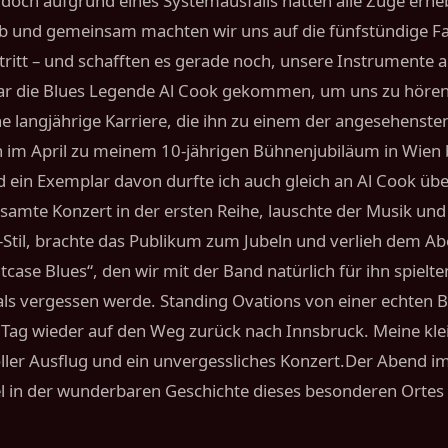
 doch aufgrund eines Systemausfalls hatten alle Züge erh
ab und gemeinsam machten wir uns auf die fünfstündige Fa
ritt – und schafften es gerade noch, unsere Instrumente a
r die Blues Legende Al Cook gekommen, um uns zu hören. A
ne langjährige Karriere, die ihn zu einem der angesehens
ch im April zu meinem 10-jährigen Bühnenjubiläum in Wie
d ein Exemplar davon durfte ich auch gleich an Al Cook übe
esamte Konzert in der ersten Reihe, lauschte der Musik und
Stil, brachte das Publikum zum Jubeln und verlieh dem A
case Blues“, den wir mit der Band natürlich für ihn spielt
ls vergessen werde. Standing Ovations von einer echten B
ag wieder auf den Weg zurück nach Innsbruck. Meine klein
oller Ausflug und ein unvergessliches Konzert.Der Abend i
tel in der wunderbaren Geschichte dieses besonderen Ortes