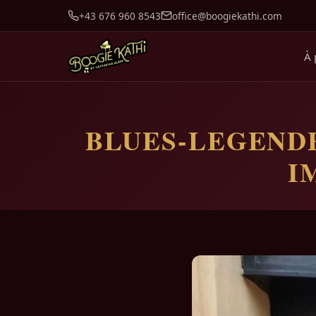
+43 676 960 8543
office@boogiekathi.com
À 
BLUES-LEGENDE
I