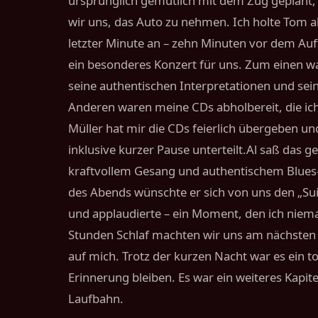
ursprünglich gemütlich mit dem Zug geplant,
wir uns, das Auto zu nehmen. Ich holte Tom 
letzter Minute an – zehn Minuten vor dem Auft
ein besonderes Konzert für uns. Zum einen wa
seine authentischen Interpretationen und sei
Anderen waren meine CDs abholbereit, die i
Müller hat mir die CDs feierlich übergeben un
inklusive kurzer Pause unterteilt.Al saß das g
kraftvollem Gesang und authentischem Blues-
des Abends wünschte er sich von uns den „Suit
und applaudierte – ein Moment, den ich niema
Stunden Schlaf machten wir uns am nächsten T
auf mich. Trotz der kurzen Nacht war es ein t
Erinnerung bleiben. Es war ein weiteres Kapi
Laufbahn.