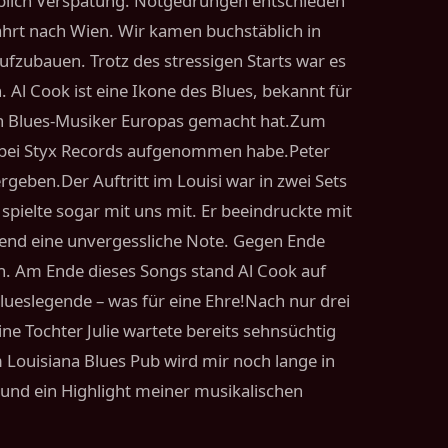
eblich Verspätung. Notgedrungen entschieden
hrt nach Wien. Wir kamen buchstäblich in
ufzubauen. Trotz des stressigen Starts war es
l Cook ist eine Ikone des Blues, bekannt für
ten Blues-Musiker Europas gemacht hat.Zum
n bei Styx Records aufgenommen habe.Peter
rgeben.Der Auftritt im Louisi war in zwei Sets
 spielte sogar mit uns mit. Er beeindruckte mit
bend eine unvergessliche Note. Gegen Ende
en. Am Ende dieses Songs stand Al Cook auf
lueslegende – was für eine Ehre!Nach nur drei
e Tochter Julie wartete bereits sehnsüchtig
m Louisiana Blues Pub wird mir noch lange in
 und ein Highlight meiner musikalischen